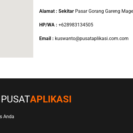
Alamat : Sekitar
Pasar Gorang Gareng Mage
HP/WA :
+628983134505
Email :
kuswanto@pusataplikasi.com.com
PUSAT
APLIKASI
is Anda