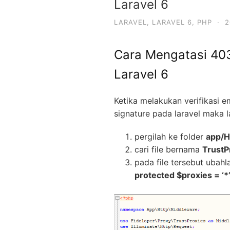
Laravel 6
LARAVEL
,
LARAVEL 6
,
PHP
·
2
Cara Mengatasi 403
Laravel 6
Ketika melakukan verifikasi em
signature pada laravel maka la
pergilah ke folder
app/H
cari file bernama
TrustP
pada file tersebut ubah
protected $proxies = ‘*’