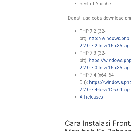
Restart Apache
Dapat juga coba download php_o
PHP 7.2 (32-
bit):
http://windows.php.
2.2.0-7.2-ts-vc15-x86.zip
PHP 7.3 (32-
bit):
https://windows.php
2.2.0-7.3-ts-vc15-x86.zip
PHP 7.4 (x64, 64-
Bit):
https://windows.ph
2.2.0-7.4-ts-vc15-x64.zip
All releases
Cara Instalasi Fron