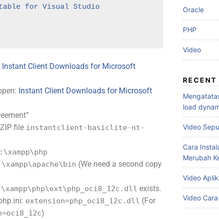
table for Visual Studio
Oracle
PHP
Video
:
Instant Client Downloads for Microsoft
RECENT
 open:
Instant Client Downloads for Microsoft
Mengatatas
load dynami
greement”
ZIP file
Video Sepu
instantclient-basiclite-nt-
Cara Instal
:\xampp\php
Merubah Ke
(We need a second copy
:\xampp\apache\bin
Video Apli
exists.
:\xampp\php\ext\php_oci8_12c.dll
Video Car
php.ini:
(For
extension=php_oci8_12c.dll
)
n=oci8_12c