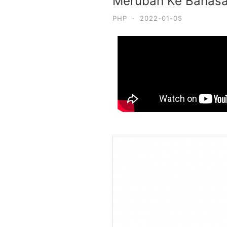
Merubah Ke Bahasa
PHP
·
2022-01-05