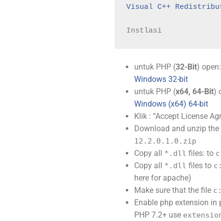
Visual C++ Redistribu
Instlasi
untuk PHP (
32-Bit
) open
Windows 32-bit
untuk PHP (
x64, 64-Bit
)
Windows (x64) 64-bit
Klik : “Accept License A
Download and unzip the 
12.2.0.1.0.zip
Copy all
files: to
*.dll
c
Copy all
files to
*.dll
c
here for apache)
Make sure that the file
c
Enable php extension in 
PHP 7.2+ use
extensio