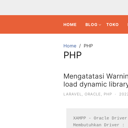
HOME
BLOG
TOKO
Home
PHP
PHP
Mengatatasi Warnin
load dynamic library
LARAVEL
,
ORACLE
,
PHP
·
202
XAMPP - Oracle Driver