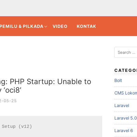
PEMILU & PILKADA
VIDEO
KONTAK
CATEGO
g: PHP Startup: Unable to
Bolt
 ‘oci8’
CMS Loko
2-05-25
Laravel
Laravel 5.0
 Setup (v12)

Laravel 6